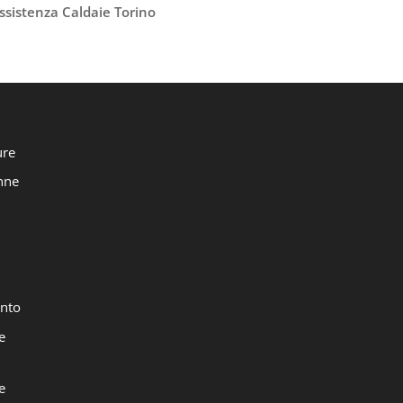
ssistenza Caldaie Torino
ure
onne
nto
e
e