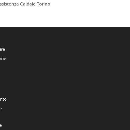
ssistenza Caldaie Torino
ure
onne
nto
e
e