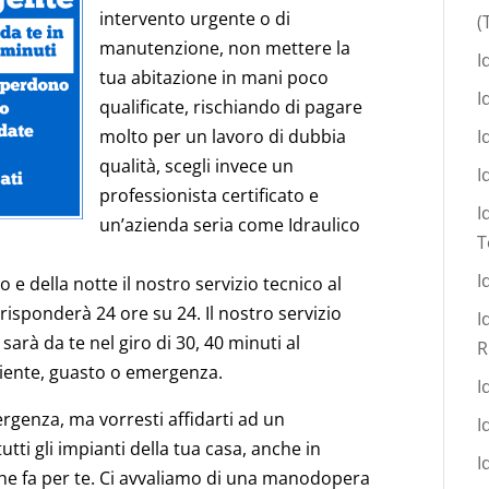
intervento urgente o di
(
manutenzione, non mettere la
I
tua abitazione in mani poco
I
qualificate, rischiando di pagare
molto per un lavoro di dubbia
I
qualità, scegli invece un
I
professionista certificato e
I
un’azienda seria come Idraulico
T
I
 e della notte il nostro servizio tecnico al
 risponderà 24 ore su 24. Il nostro servizio
I
sarà da te nel giro di 30, 40 minuti al
R
niente, guasto o emergenza.
I
ergenza, ma vorresti affidarti ad un
I
tti gli impianti della tua casa, anche in
I
che fa per te. Ci avvaliamo di una manodopera