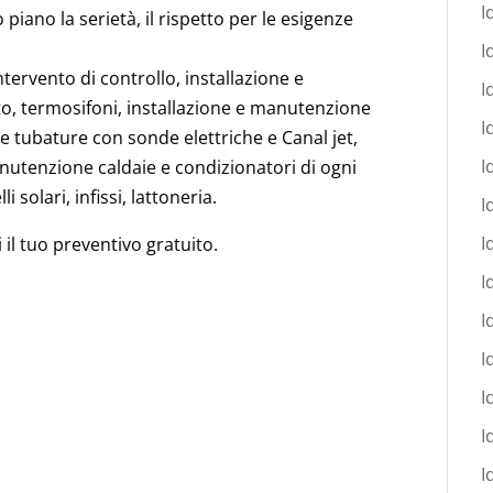
I
 piano la serietà, il rispetto per le esigenze
I
tervento di controllo, installazione e
I
o, termosifoni, installazione e manutenzione
I
e tubature con sonde elettriche e Canal jet,
I
anutenzione caldaie e condizionatori di ogni
 solari, infissi, lattoneria.
I
I
 il tuo preventivo gratuito.
I
I
I
I
I
I