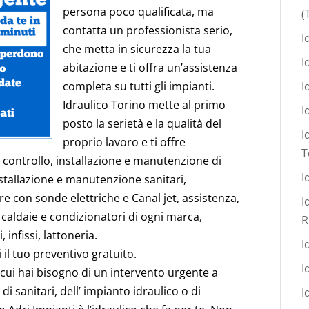
persona poco qualificata, ma
(
contatta un professionista serio,
I
che metta in sicurezza la tua
I
abitazione e ti offra un’assistenza
completa su tutti gli impianti.
I
Idraulico Torino mette al primo
I
posto la serietà e la qualità del
I
proprio lavoro e ti offre
T
 controllo, installazione e manutenzione di
I
nstallazione e manutenzione sanitari,
e con sonde elettriche e Canal jet, assistenza,
I
 caldaie e condizionatori di ogni marca,
R
 infissi, lattoneria.
I
 il tuo preventivo gratuito.
I
 cui hai bisogno di un intervento urgente a
i sanitari, dell’ impianto idraulico o di
I