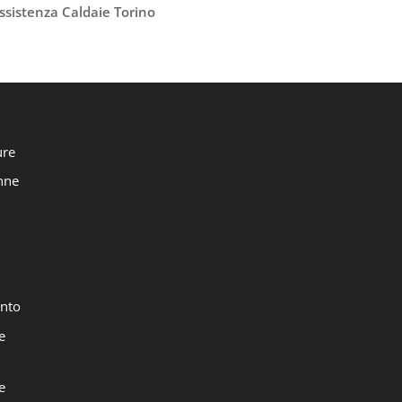
ssistenza Caldaie Torino
ure
onne
nto
e
e