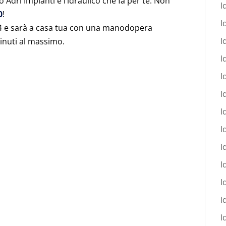
 Adri Impianti è l’idraulico che fa per te. Non
I
0
!
I
 24 e sarà a casa tua con una manodopera
I
minuti al massimo.
I
I
I
I
I
I
I
I
I
I