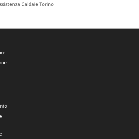
ssistenza Caldaie Torino
ure
onne
nto
e
e