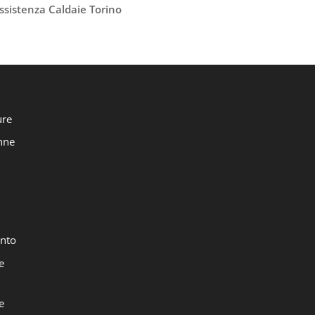
ssistenza Caldaie Torino
ure
onne
nto
e
e