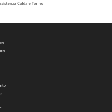
ssistenza Caldaie Torino
ure
onne
nto
e
e