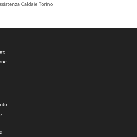
ssistenza Caldaie Torino
ure
onne
nto
e
e