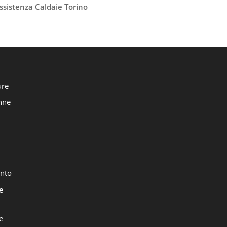
ssistenza Caldaie Torino
ure
onne
nto
e
e