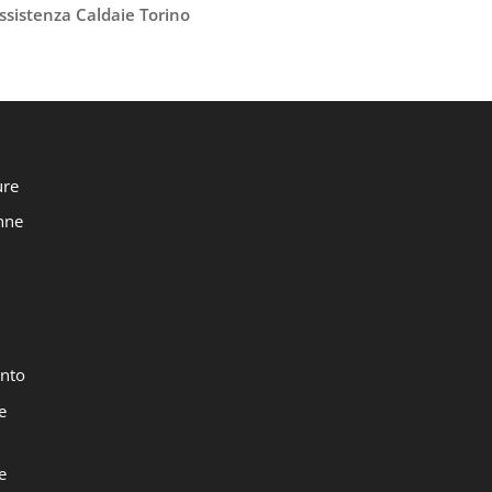
ssistenza Caldaie Torino
ure
onne
nto
e
e