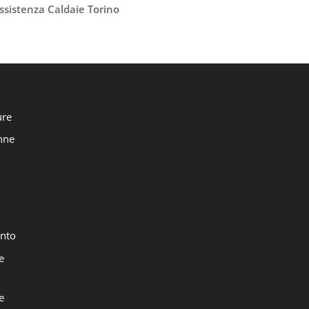
ssistenza Caldaie Torino
ure
onne
nto
e
e