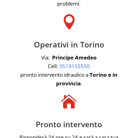
problemi.

Operativi in Torino
Via:
Principe Amedeo
Cell:
3519155550
pronto intervento idraulico a
Torino e in
provincia
.

Pronto intervento
Risponderà 24 ore su 24 e sarà a casa tua