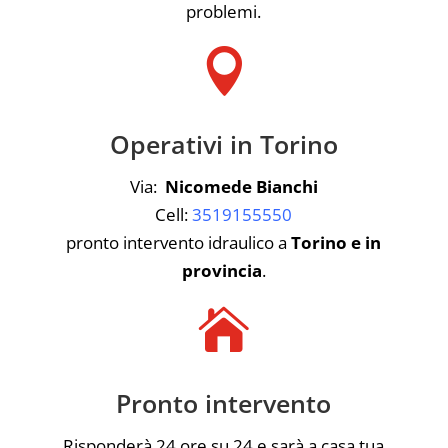
problemi.

Operativi in Torino
Via:
Nicomede Bianchi
Cell:
3519155550
pronto intervento idraulico a
Torino e in
provincia
.

Pronto intervento
Risponderà 24 ore su 24 e sarà a casa tua