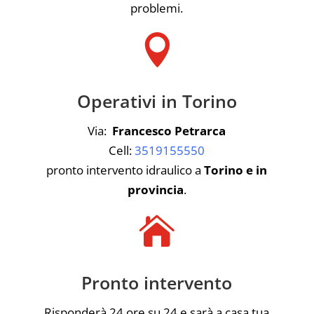
problemi.

Operativi in Torino
Via:
Francesco Petrarca
Cell:
3519155550
pronto intervento idraulico a
Torino e in
provincia
.

Pronto intervento
Risponderà 24 ore su 24 e sarà a casa tua