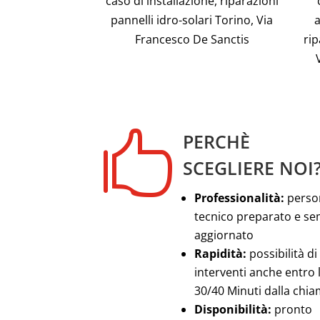
caso di installazione, riparazioni
pannelli idro-solari Torino, Via
a
Francesco De Sanctis
rip

PERCHÈ
SCEGLIERE NOI
Professionalità:
perso
tecnico preparato e s
aggiornato
Rapidità:
possibilità di
interventi anche entro 
30/40 Minuti dalla chi
Disponibilità:
pronto