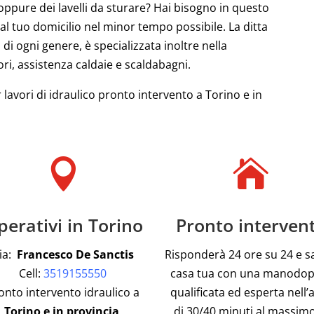
 oppure dei lavelli da sturare? Hai bisogno in questo
 al tuo domicilio nel minor tempo possibile. La ditta
 di ogni genere, è specializzata inoltre nella
ri, assistenza caldaie e scaldabagni.
 lavori di idraulico pronto intervento a Torino e in


erativi in Torino
Pronto interven
ia:
Francesco De Sanctis
Risponderà 24 ore su 24 e s
Cell:
3519155550
casa tua con una manodo
onto intervento idraulico a
qualificata ed esperta nell’
Torino e in provincia
.
di 30/40 minuti al massimo