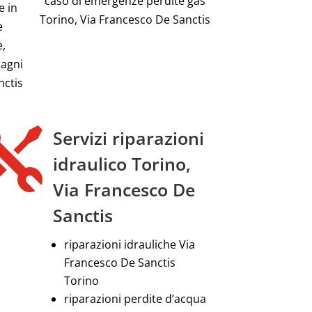
caso di emergenze perdite gas
e in
Torino, Via Francesco De Sanctis
e
e,
bagni
nctis

Servizi riparazioni
idraulico Torino,
Via Francesco De
Sanctis
riparazioni idrauliche Via
Francesco De Sanctis
Torino
riparazioni perdite d’acqua