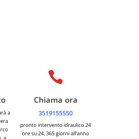

to
Chiama ora
3519155550
arà a
pera
pronto intervento idraulico 24
arco
ore su 24, 365 giorni all’anno
, a