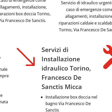
caso di emergenze come
Servizio di idraulico urgent
llagamenti, installazione,
caso di emergenze com
arazioni box doccia Torino,
allagamenti, installazion
Via Francesco De Sanctis.
riparazioni caldaie e scalda
Torino, Via Francesco De Sa
'
Servizi di
?
Installazione
idraulico Torino,
nale
empre
Francesco De
Sanctis Micca
le
Installazione box doccia nel
amata
bagno Via Francesco De
Sanctis