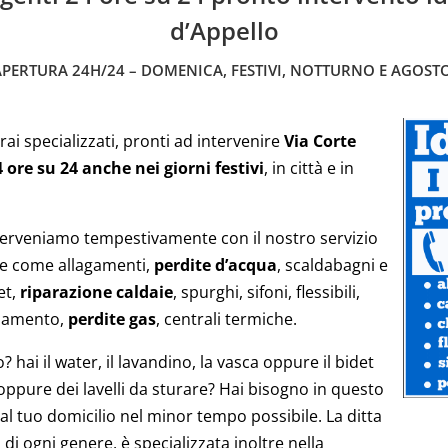
d’Appello
APERTURA 24H/24 – DOMENICA, FESTIVI, NOTTURNO E AGOSTO
rai specializzati, pronti ad intervenire
Via Corte
 ore su 24 anche nei giorni festivi
, in città e in
terveniamo tempestivamente con il nostro servizio
ze come allagamenti,
perdite d’acqua
, scaldabagni e
et,
riparazione caldaie
, spurghi, sifoni, flessibili,
aldamento,
perdite gas
, centrali termiche.
hai il water, il lavandino, la vasca oppure il bidet
 oppure dei lavelli da sturare? Hai bisogno in questo
 al tuo domicilio nel minor tempo possibile. La ditta
 di ogni genere, è specializzata inoltre nella