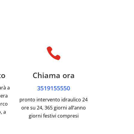

to
Chiama ora
3519155550
arà a
pera
pronto intervento idraulico 24
arco
ore su 24, 365 giorni all’anno
, a
giorni festivi compresi