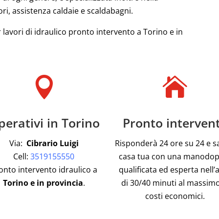
ri, assistenza caldaie e scaldabagni.
 lavori di idraulico pronto intervento a Torino e in


erativi in Torino
Pronto interven
Via:
Cibrario Luigi
Risponderà 24 ore su 24 e s
Cell:
3519155550
casa tua con una manodo
onto intervento idraulico a
qualificata ed esperta nell’
Torino e in provincia
.
di 30/40 minuti al massimo
costi economici.