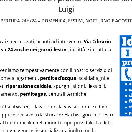
Luigi
APERTURA 24H/24 – DOMENICA, FESTIVI, NOTTURNO E AGOSTO
rai specializzati, pronti ad intervenire
Via Cibrario
 su 24 anche nei giorni festivi
, in città e in tutta la
erveniamo tempestivamente con il nostro servizio di
 come allagamenti,
perdite d’acqua
, scaldabagni e
et,
riparazione caldaie
, spurghi, sifoni, flessibili,
aldamento,
perdite gas
, centrali termiche.
hai il water, il lavandino, la vasca oppure il bidet
 oppure dei lavelli da sturare? Hai bisogno in questo
 al tuo domicilio nel minor tempo possibile. La ditta
 di ogni genere, è specializzata inoltre nella