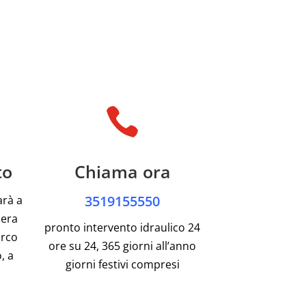

to
Chiama ora
3519155550
arà a
pera
pronto intervento idraulico 24
arco
ore su 24, 365 giorni all’anno
, a
giorni festivi compresi