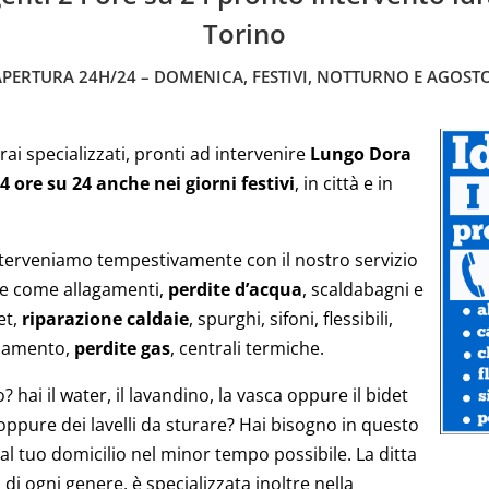
Torino
APERTURA 24H/24 – DOMENICA, FESTIVI, NOTTURNO E AGOSTO
rai specializzati, pronti ad intervenire
Lungo Dora
4 ore su 24 anche nei giorni festivi
, in città e in
terveniamo tempestivamente con il nostro servizio
ze come allagamenti,
perdite d’acqua
, scaldabagni e
et,
riparazione caldaie
, spurghi, sifoni, flessibili,
aldamento,
perdite gas
, centrali termiche.
hai il water, il lavandino, la vasca oppure il bidet
 oppure dei lavelli da sturare? Hai bisogno in questo
 al tuo domicilio nel minor tempo possibile. La ditta
 di ogni genere, è specializzata inoltre nella