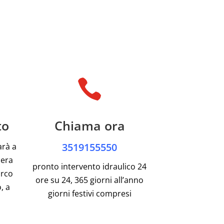

to
Chiama ora
3519155550
arà a
pera
pronto intervento idraulico 24
arco
ore su 24, 365 giorni all’anno
, a
giorni festivi compresi