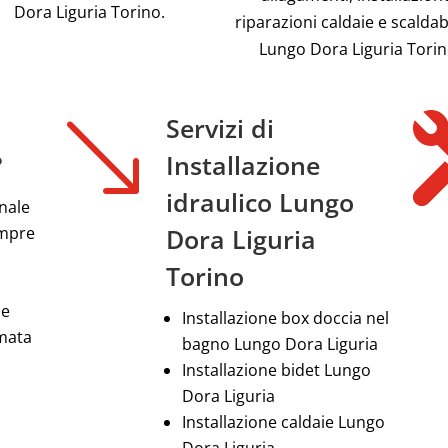
Dora Liguria Torino.
riparazioni caldaie e scalda
Lungo Dora Liguria Tori
'
Servizi di
?
Installazione
idraulico Lungo
nale
empre
Dora Liguria
Torino
le
Installazione box doccia nel
amata
bagno Lungo Dora Liguria
Installazione bidet Lungo
Dora Liguria
Installazione caldaie Lungo
Dora Liguria